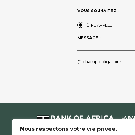
VOUS SOUHAITEZ :
ÊTRE APPELÉ
MESSAGE :
PLEASE
(*) champ obligatoire
LEAVE
THIS
FIELD
EMPTY.
LA B
NOUS 
Nous respectons votre vie privée.
COMMU