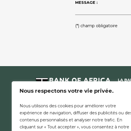
MESSAGE :
PLEASE
(*) champ obligatoire
LEAVE
THIS
FIELD
EMPTY.
LA B
NOUS 
Nous respectons votre vie privée.
COMMU
ACTUA
Nous utilisons des cookies pour améliorer votre
RECRU
expérience de navigation, diffuser des publicités ou de
TARIFS
contenus personnalisés et analyser notre trafic. En
cliquant sur « Tout accepter », vous consentez à notre