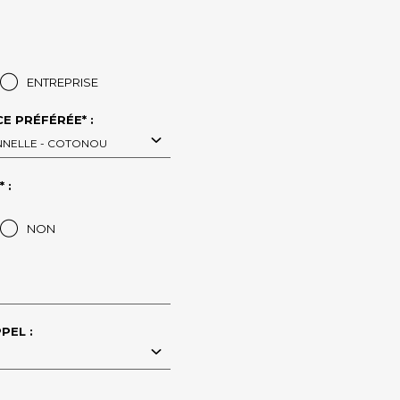
ENTREPRISE
E PRÉFÉRÉE* :
IONNELLE - COTONOU
 :
NON
PEL :