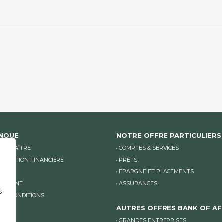
ANQUE
NOTRE OFFRE PARTICULIERS
CONNAÎTRE
COMPTES & SERVICES
NICATION FINANCIÈRE
PRÊTS
LITÉS
EPARGNE ET PLACEMENTS
TEMENT
ASSURANCES
s
 ET CONDITIONS
AUTRES OFFRES BANK OF AF
GRANDES ENTREPRISES