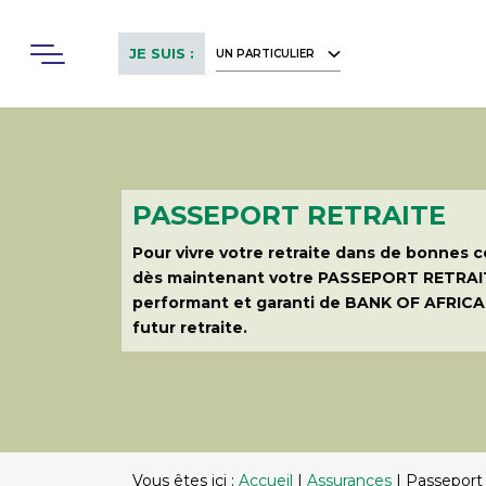
Skip
to
Menu
JE SUIS :
UN PARTICULIER
main
content
PASSEPORT RETRAITE
Pour vivre votre retraite dans de bonnes 
dès maintenant votre PASSEPORT RETRAI
performant et garanti de BANK OF AFRICA 
futur retraite.
Vous êtes ici :
Accueil
|
Assurances
|
Passeport 