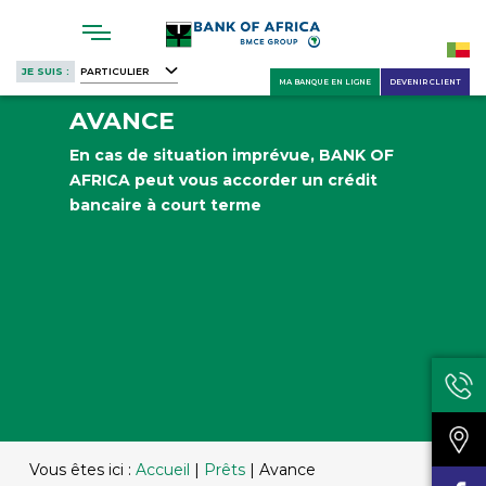
Skip
to
main
JE SUIS :
PARTICULIER
content
MA BANQUE EN LIGNE
DEVENIR CLIENT
AVANCE
En cas de situation imprévue, BANK OF
AFRICA peut vous accorder un crédit
bancaire à court terme
Vous êtes ici :
Accueil
|
Prêts
|
Avance