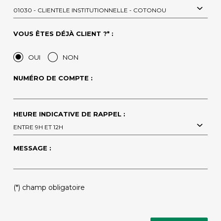
01030 - CLIENTELE INSTITUTIONNELLE - COTONOU
VOUS ÊTES DÉJÀ CLIENT ?* :
OUI
NON
NUMÉRO DE COMPTE :
HEURE INDICATIVE DE RAPPEL :
ENTRE 9H ET 12H
MESSAGE :
PLEASE
(*) champ obligatoire
LEAVE
THIS
FIELD
EMPTY.