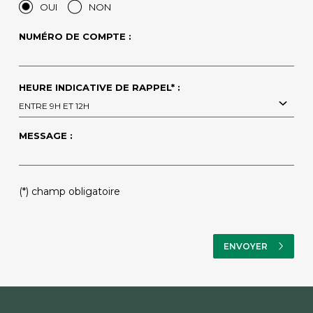
OUI
NON
NUMÉRO DE COMPTE :
HEURE INDICATIVE DE RAPPEL* :
ENTRE 9H ET 12H
MESSAGE :
PLEASE
(*) champ obligatoire
LEAVE
THIS
FIELD
EMPTY.