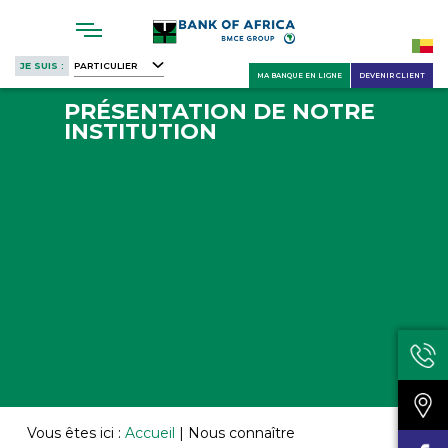
Skip
to
main
JE SUIS :
PARTICULIER
content
MA BANQUE EN LIGNE
DEVENIR CLIENT
PRÉSENTATION DE NOTRE
INSTITUTION
Vous êtes ici :
Accueil
|
Nous connaître