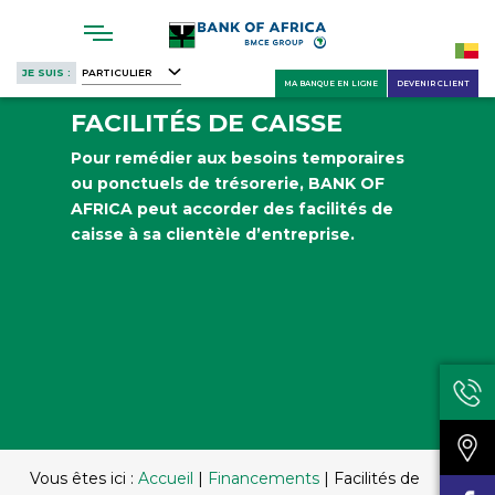
Skip
to
main
JE SUIS :
PARTICULIER
content
MA BANQUE EN LIGNE
DEVENIR CLIENT
FACILITÉS DE CAISSE
Pour remédier aux besoins temporaires
ou ponctuels de trésorerie, BANK OF
AFRICA peut accorder des facilités de
caisse à sa clientèle d’entreprise.
Vous êtes ici :
Accueil
|
Financements
|
Facilités de