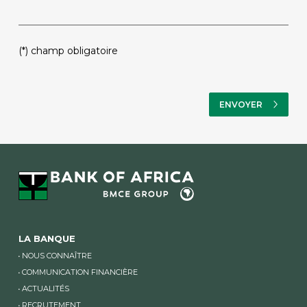
PLEASE
(*) champ obligatoire
LEAVE
THIS
FIELD
EMPTY.
LA BANQUE
NOUS CONNAÎTRE
COMMUNICATION FINANCIÈRE
ACTUALITÉS
RECRUTEMENT