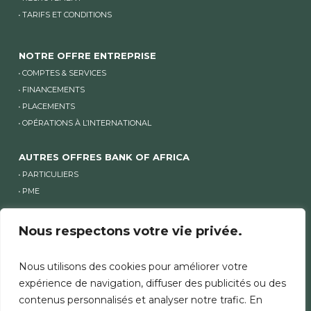
TARIFS ET CONDITIONS
NOTRE OFFRE ENTREPRISE
COMPTES & SERVICES
FINANCEMENTS
PLACEMENTS
OPÉRATIONS À L’INTERNATIONAL
AUTRES OFFRES BANK OF AFRICA
PARTICULIERS
PME
Nous respectons votre vie privée.
AUTRES SITES BANK OF AFRICA
AUTRES SITES GROUPE ET SITES PAYS
Nous utilisons des cookies pour améliorer votre
expérience de navigation, diffuser des publicités ou des
contenus personnalisés et analyser notre trafic. En
MENTIONS LÉGALES
SÉCURITÉ
CHARTE COOKIES