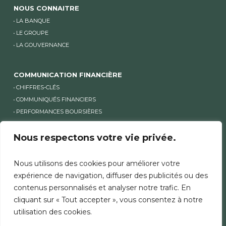
NOUS CONNAITRE
LA BANQUE
LE GROUPE
LA GOUVERNANCE
COMMUNICATION FINANCIÈRE
CHIFFRES-CLÉS
COMMUNIQUÉS FINANCIERS
PERFORMANCES BOURSIÈRES
ACTIONNARIAT
Nous respectons votre vie privée.
AUTRES SITES BANK OF AFRICA
Nous utilisons des cookies pour améliorer votre
AUTRES SITES GROUPE ET SITES PAYS
expérience de navigation, diffuser des publicités ou des
contenus personnalisés et analyser notre trafic. En
cliquant sur « Tout accepter », vous consentez à notre
utilisation des cookies.